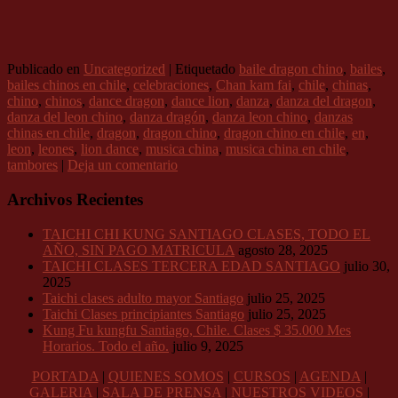
Publicado en
Uncategorized
|
Etiquetado
baile dragon chino
,
bailes
,
bailes chinos en chile
,
celebraciones
,
Chan kam fai
,
chile
,
chinas
,
chino
,
chinos
,
dance dragon
,
dance lion
,
danza
,
danza del dragon
,
danza del leon chino
,
danza dragón
,
danza leon chino
,
danzas
chinas en chile
,
dragon
,
dragon chino
,
dragon chino en chile
,
en
,
leon
,
leones
,
lion dance
,
musica china
,
musica china en chile
,
tambores
|
Deja un comentario
Archivos Recientes
TAICHI CHI KUNG SANTIAGO CLASES, TODO EL
AÑO, SIN PAGO MATRICULA
agosto 28, 2025
TAICHI CLASES TERCERA EDAD SANTIAGO
julio 30,
2025
Taichi clases adulto mayor Santiago
julio 25, 2025
Taichi Clases principiantes Santiago
julio 25, 2025
Kung Fu kungfu Santiago, Chile. Clases $ 35.000 Mes
Horarios. Todo el año.
julio 9, 2025
PORTADA
|
QUIENES SOMOS
|
CURSOS
|
AGENDA
|
GALERIA
|
SALA DE PRENSA
|
NUESTROS VIDEOS
|