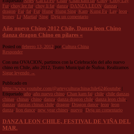
Etiquetado
Artes
,
Cai Li Fo
,
Chan
,
Chan kam fai
,
Choy
,
Choy Lay
Fut
,
choy lee fut
,
choy li fat
,
danza
,
DANZA LEON
,
danzas
,
dragon
,
Fai
,
fat
,
Fut
,
Hung
,
Hung Sing
,
Kam
,
Kung Fu
,
Lay
,
leon
,
leones
,
Li
,
Martial
,
Sing
|
Deja un comentario
Año nuevo Chino 2012 Chile, Danza leon Chino
danza dragon Chino en pilares «
Posted on
febrero 13, 2012
por
Cultura China
Responder
Con una OVACION, partimos con la Celebración del año nuevo
chino en Chile, año 2012, Teatro Municipal de Ñuñoa. Realizamos
Sigue leyendo
→
Publicado en
https://www.youtube.com/@arteyculturachinachile6246outube
|
Etiquetado
año
,
año nuevo chino
,
Chan kam fai
,
chile
,
chile danzas
chinas
,
chinas
,
chino
,
danza
,
danza dragon chile
,
danza leon chile
,
danzas
,
danzas chinas chile
,
dragon
,
Dragon dance
,
leon
,
leon
danza
,
lion dance
,
new year chines
,
nuevo
|
Deja un comentario
DANZA LEON CHILE, FESTIVAL DE VIÑA DEL
MAR.