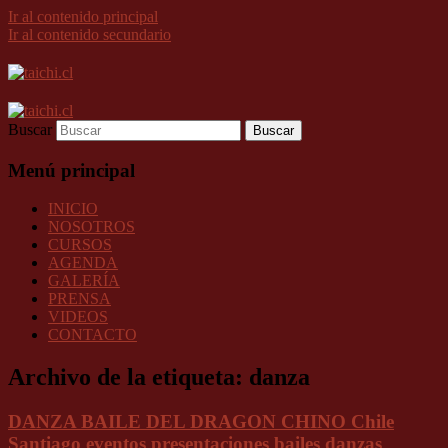
Ir al contenido principal
Ir al contenido secundario
Buscar
Menú principal
INICIO
NOSOTROS
CURSOS
AGENDA
GALERÍA
PRENSA
VIDEOS
CONTACTO
Archivo de la etiqueta:
danza
DANZA BAILE DEL DRAGON CHINO Chile
Santiago eventos presentaciones bailes danzas