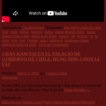
Publicado en
Uncategorized
|
Etiquetado
año nuevo chino en chile
,
Arte
,
chile
,
chinas
,
dancing
,
danza
,
danza dragon chino
,
danza
dragon chino chile
,
danza leon chino
,
danzas
,
del
,
dragon
,
en
,
fu
,
kung
,
leon
,
lion
,
Oriente
,
taiko
,
tambores
,
tambores chinos
,
tambores taiko en chile
|
Deja un comentario
CHAN KAM FAI EN EL PALACIO DE
GOBIERNO DE CHILE. HUNG SING CHOY LI
FAT
Posted on
marzo 2, 2012
por
Cultura China
Responder
El año 2005, La Televisión Nacional de Chile destaca la noticia de
la visita del Gran Maestro Chan Kam Fai
Sigue leyendo
→
Publicado en
https://www.youtube.com/@arteyculturachinachile6246outube
|