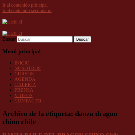
Ir al contenido principal
Ir al contenido secundario
Buscar
Menú principal
INICIO
NOSOTROS
CURSOS
AGENDA
GALERÍA
PRENSA
VIDEOS
CONTACTO
Archivo de la etiqueta:
danza dragon
chino chile