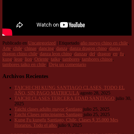
Publicado en
Uncategorized
|
Etiquetado
año nuevo chino en chile
,
Arte
,
chile
,
chinas
,
dancing
,
danza
,
danza dragon chino
,
danza
dragon chino chile
,
danza leon chino
,
danzas
,
del
,
dragon
,
en
,
fu
,
kung
,
leon
,
lion
,
Oriente
,
taiko
,
tambores
,
tambores chinos
,
tambores taiko en chile
|
Deja un comentario
Archivos Recientes
TAICHI CHI KUNG SANTIAGO CLASES, TODO EL
AÑO, SIN PAGO MATRICULA
agosto 28, 2025
TAICHI CLASES TERCERA EDAD SANTIAGO
julio 30,
2025
Taichi clases adulto mayor Santiago
julio 25, 2025
Taichi Clases principiantes Santiago
julio 25, 2025
Kung Fu kungfu Santiago, Chile. Clases $ 35.000 Mes
Horarios. Todo el año.
julio 9, 2025