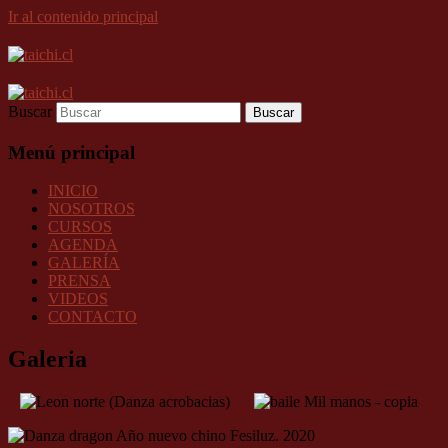
Ir al contenido principal
Buscar
Menú principal
INICIO
NOSOTROS
CURSOS
AGENDA
GALERÍA
PRENSA
VIDEOS
CONTACTO
Galeria