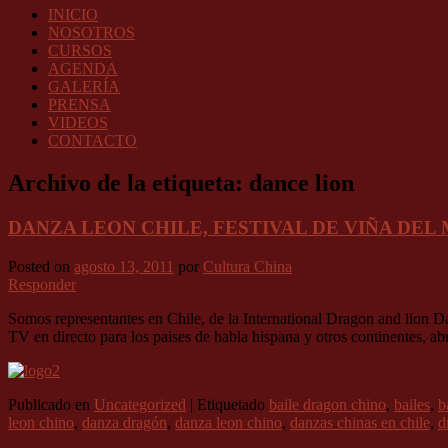
INICIO
NOSOTROS
CURSOS
AGENDA
GALERÍA
PRENSA
VIDEOS
CONTACTO
Archivo de la etiqueta:
dance lion
DANZA LEON CHILE, FESTIVAL DE VIÑA DEL 
Posted on
agosto 13, 2011
por
Cultura China
Responder
Somos representantes en Chile, de la International Dragon and lion D
TV en directo para los paises de habla hispana y otros continen
Publicado en
Uncategorized
|
Etiquetado
baile dragon chino
,
bailes
,
b
leon chino
,
danza dragón
,
danza leon chino
,
danzas chinas en chile
,
d