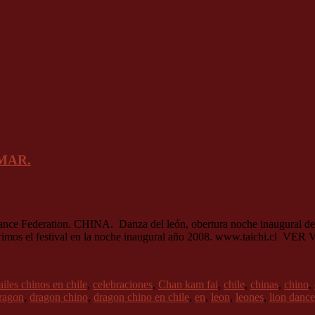
MAR.
ance Federation. CHINA. Danza del león, obertura noche inaugural del 
tes, abrimos el festival en la noche inaugural año 2008. www.taic
ailes chinos en chile
,
celebraciones
,
Chan kam fai
,
chile
,
chinas
,
chino
,
ragon
,
dragon chino
,
dragon chino en chile
,
en
,
leon
,
leones
,
lion dance