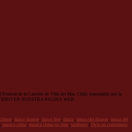
Festival de la Canción de Viña del Mar, Chile; transmitido por la
hi.cl VER VIDEO EN NUESTRA PAGINA WEB.
chinos
,
dance dragon
,
dance lion
,
danza
,
danza del dragon
,
danza del
,
musica china
,
musica china en chile
,
tambores
|
Deja un comentario