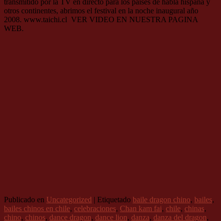
transmitido por la TV en directo para los paises de habla hispana y
otros continentes, abrimos el festival en la noche inaugural año
2008. www.taichi.cl VER VIDEO EN NUESTRA PAGINA
WEB.
Publicado en
Uncategorized
|
Etiquetado
baile dragon chino
,
bailes
,
bailes chinos en chile
,
celebraciones
,
Chan kam fai
,
chile
,
chinas
,
chino
,
chinos
,
dance dragon
,
dance lion
,
danza
,
danza del dragon
,