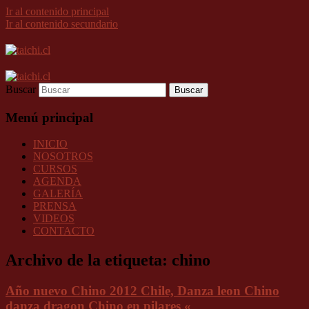
Ir al contenido principal
Ir al contenido secundario
Buscar
Menú principal
INICIO
NOSOTROS
CURSOS
AGENDA
GALERÍA
PRENSA
VIDEOS
CONTACTO
Archivo de la etiqueta:
chino
Año nuevo Chino 2012 Chile, Danza leon Chino
danza dragon Chino en pilares «