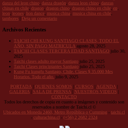
danza del leon chino
,
danza dragón
,
danza leon chino
,
danzas
chinas en chile
,
dragon
,
dragon chino
,
dragon chino en chile
,
en
,
leon
,
leones
,
lion dance
,
musica china
,
musica china en chile
,
tambores
|
Deja un comentario
Archivos Recientes
TAICHI CHI KUNG SANTIAGO CLASES, TODO EL
AÑO, SIN PAGO MATRICULA
agosto 28, 2025
TAICHI CLASES TERCERA EDAD SANTIAGO
julio 30,
2025
Taichi clases adulto mayor Santiago
julio 25, 2025
Taichi Clases principiantes Santiago
julio 25, 2025
Kung Fu kungfu Santiago, Chile. Clases $ 35.000 Mes
Horarios. Todo el año.
julio 9, 2025
PORTADA
|
QUIENES SOMOS
|
CURSOS
|
AGENDA
|
GALERIA
|
SALA DE PRENSA
|
NUESTROS VIDEOS
|
CONTACTO
Todos los derechos de copia en cuanto a imágenes y contenido son
reservados a nombre de Taichi.cl ©
Ubicados en Moneda 2460, Metro República o Cumming
-
taichi.cl
-
culturachina.cl
-
(+56) 2 2682 2324