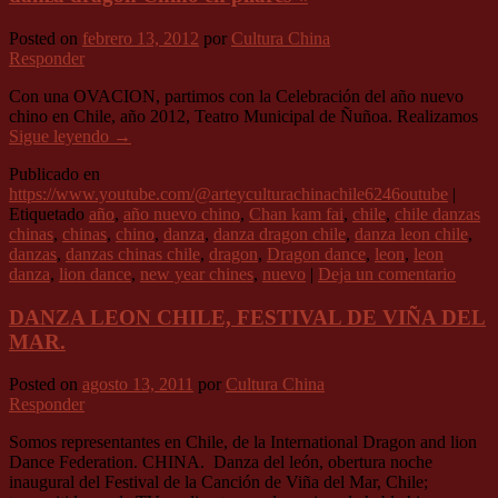
Posted on
febrero 13, 2012
por
Cultura China
Responder
Con una OVACION, partimos con la Celebración del año nuevo
chino en Chile, año 2012, Teatro Municipal de Ñuñoa. Realizamos
Sigue leyendo
→
Publicado en
https://www.youtube.com/@arteyculturachinachile6246outube
|
Etiquetado
año
,
año nuevo chino
,
Chan kam fai
,
chile
,
chile danzas
chinas
,
chinas
,
chino
,
danza
,
danza dragon chile
,
danza leon chile
,
danzas
,
danzas chinas chile
,
dragon
,
Dragon dance
,
leon
,
leon
danza
,
lion dance
,
new year chines
,
nuevo
|
Deja un comentario
DANZA LEON CHILE, FESTIVAL DE VIÑA DEL
MAR.
Posted on
agosto 13, 2011
por
Cultura China
Responder
Somos representantes en Chile, de la International Dragon and lion
Dance Federation. CHINA. Danza del león, obertura noche
inaugural del Festival de la Canción de Viña del Mar, Chile;