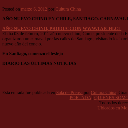
Posted on
marzo 6, 2012
por
Cultura China
AÑO NUEVO CHINO EN CHILE, SANTIAGO. CARNAVAL
AÑO NUEVO CHINO, PRODUCCION
WWW.TAICHI.CL
El día 03 de febrero, 2011 año nuevo chino, Con el presidente de la 
organizaron un carnaval por las calles de Santiago., visitando los ba
nuevo año del conejo.
En Santiago, comenzó el festejo
DIARIO LAS ÚLTIMAS NOTICIAS
Esta entrada fue publicada en
Sala de Prensa
por
Cultura China
. Guar
PORTADA
|
QUIENES SOM
Todos los derec
Ubicados en Mo