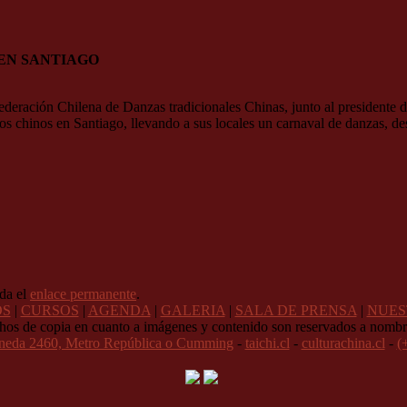
 EN SANTIAGO
Federación Chilena de Danzas tradicionales Chinas, junto al president
rrios chinos en Santiago, llevando a sus locales un carnaval de danzas,
da el
enlace permanente
.
OS
|
CURSOS
|
AGENDA
|
GALERIA
|
SALA DE PRENSA
|
NUES
hos de copia en cuanto a imágenes y contenido son reservados a nombr
neda 2460, Metro República o Cumming
-
taichi.cl
-
culturachina.cl
-
(