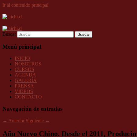
Ir al contenido principal
Buscar
Menú principal
INICIO
NOSOTROS
CURSOS
AGENDA
GALERÍA
PRENSA
VIDEOS
CONTACTO
Navegación de entradas
←
Anterior
Siguiente
→
Año Nuevo Chino. Desde el 2011, Producimo