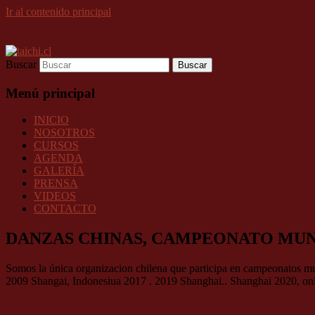
Ir al contenido principal
Buscar
Menú principal
INICIO
NOSOTROS
CURSOS
AGENDA
GALERÍA
PRENSA
VIDEOS
CONTACTO
DANZAS CHINAS, CAMPEONATO MUN
Somos la única organizacion chilena que participa en campeonatos mu
2009 Shangai, Indonesiua 2017 . 2019 Shanghai.. Shanghai 2020, onl