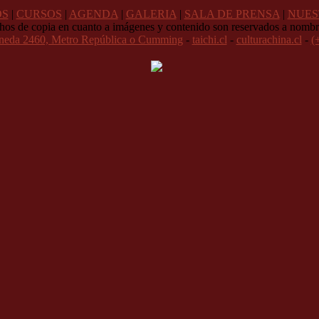
OS
|
CURSOS
|
AGENDA
|
GALERIA
|
SALA DE PRENSA
|
NUES
hos de copia en cuanto a imágenes y contenido son reservados a nombr
neda 2460, Metro República o Cumming
-
taichi.cl
-
culturachina.cl
-
(